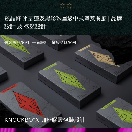
麗晶軒 米芝蓮及黑珍珠星級中式粵菜餐廳 | 品牌
設計 及 包裝設計
包裝設計案例
,
平面設計
,
餐飲品牌案例
KNOCKBO°X 咖啡膠囊包裝設計