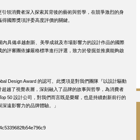
光，更引領消費者深入探索其背後的藝術與哲學，在競爭激烈的身
贏得國際獎項評委高度評價的關鍵。
旨在表彰全球範圍內具備卓越創新、美學成就及市場影響力的設計作品的國際
成的評審團依據嚴格標準進行評選，致力於發掘並推廣能夠啟
obal Design Award 的認可。此獎項是對我們團隊『以設計驅動
其設計超越了視覺表層，深刻融入了品牌的故事與哲學，為消費者
op 50 設計公司，對我們而言既是榮耀，也是持續創新前行的
與深遠影響力的品牌體驗。」
c4c5339682fb54e796c9