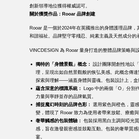
創新領導地位獲得權威認可。
關於獲獎作品：Rooar 品牌創建
Rooar 是一個於2024年在英國推出的身體護理
和諧福祉。品牌堅守零殘忍、純素主義及天然成分的
VINCDESIGN 為 Rooar 量身打造的整體品牌
獨特的「身體景觀」概念：
設計團隊開創性地以「
理，呈現出如自然景觀般的恢弘美感。此概念傳達
探索與理解——涵蓋身體與靈魂。包裝設計上，盒
蘊含深意的標識系統：
Logo 中的兩個「O」分
力量與寧靜並存的品牌氣質。
捕捉魔幻時刻的品牌色彩：
選用紫色與橙色，靈感
變，體現了 Rooar 致力為使用者帶來放鬆、療
奢華觸感的包裝體驗：
包裝採用黑白主調與啞光質
感，旨在激發親密感並鼓勵互動。包裝的奢華質感
宴。