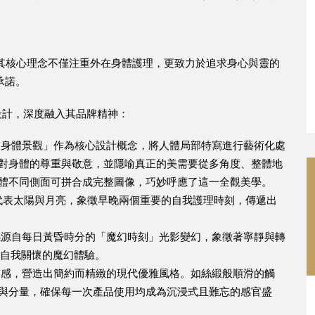
EN
品牌，其核心理念不僅注重外在身體護理，更致力於追求身心與靈的
承諾。
策略與設計，深度融入其品牌精神：
身體景觀」作為核心設計概念，將人體局部特寫進行藝術化處
對身體的尊重與敬意，並隱喻真正的美需要從多角度、整體地
體不同側面可拼合成完整圖像，巧妙呼應了這一全觀美學。
別代表太陽與月亮，象徵早晚兩個重要的自我護理時刻，傳遞出
源自每日黃昏時分的「魔幻時刻」光影變幻，象徵著寧靜與轉
癒與自我關懷的魔幻體驗。
感，營造出簡約而精緻的現代優雅風格。如絲緞般順滑的觸
與分量，確保每一次產品使用均成為沉浸式且難忘的感官盛